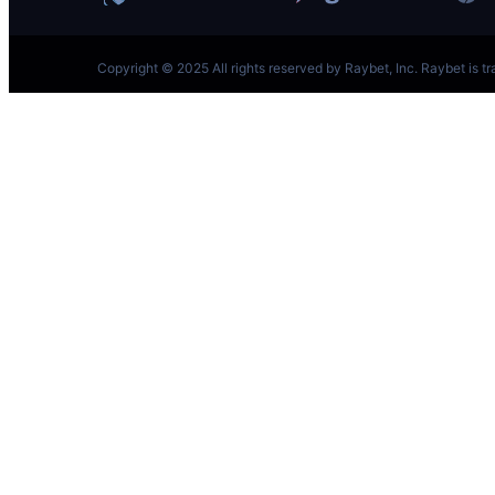
跳
至
内
容